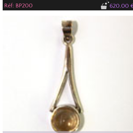
Réf: BP200
620.00 
Magnificent faceted citrine pendant, triangle cut, mounted on silver.