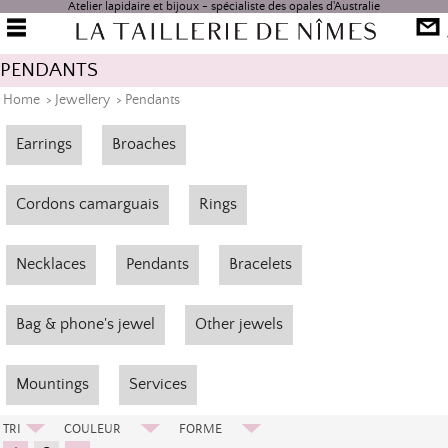
Atelier lapidaire et bijoux - spécialiste des opales d'Australie
PENDANTS
Home
>
Jewellery
>
Pendants
Earrings
Broaches
Cordons camarguais
Rings
Necklaces
Pendants
Bracelets
Bag & phone's jewel
Other jewels
Mountings
Services
TRI
COULEUR
FORME
Prix Croissant
Bleu
Cabochon