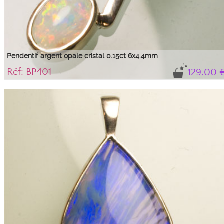
Pendentif argent opale cristal 0.15ct 6x4.4mm
Réf: BP401
129.00 
Elégant pendentif en argent serti d'une opale cristal de 0.15 carats et 6 x 4.4
mm avec des feux rouges, jaunes et verts.
L'opale vient d'Australie, la monture a été fabriquée au Royaume-Uni et le
sertissage a été fait à la Taillerie de Nîmes.