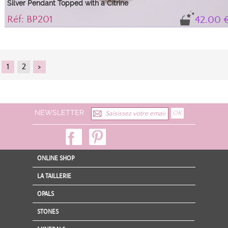
Silver Pendant Topped with a Citrine
Réf: BP201
42.00 
Silver pendant topped with a beautiful round citrine cabochon.
1
2
>
NEWSLETTER
ONLINE SHOP
LA TAILLERIE
OPALS
STONES