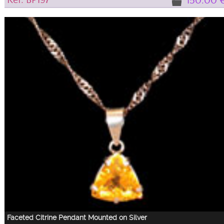
Réf: BP197
150.00 
Magnificent Lapis Lazuli pendant of a deep blue interspersed with golden
flakes. This jewel is mounted on silver and adorned with a pretty bail.
Faceted Citrine Pendant Mounted on Silver