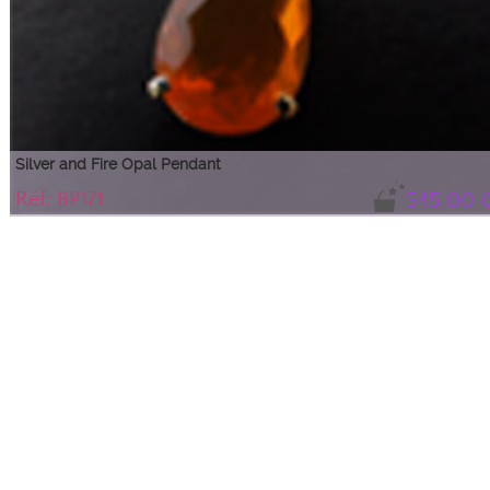
Silver and Fire Opal Pendant
Réf: BP171
545.00 
Shimmering orange fire opal drop
The sparkling color and purity of this beautiful drop make it an exceptional
piece ideal for any occasion.