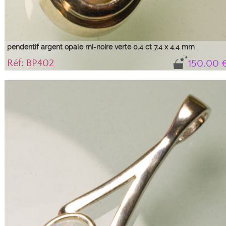
pendentif argent opale mi-noire verte 0.4 ct 7.4 x 4.4 mm
Réf: BP402
150.00 
Pendentif argent serti d'une opale mi-noire bleue avec des feux verts de 0.4
carats et 7.4 x 4.4 mm.
L'opale vient d'Australie, la monture a été fabriquée au Royaume-Uni et le
sertissage a été fait à la Taillerie de Nîmes.