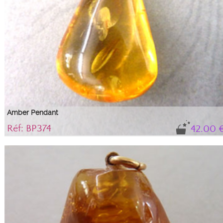
Amber Pendant
Réf: BP374
42.00 
Pretty Baltic amber pendant from our creation...
3 cm high amber pendant with inclusions, topped with a silver-plated metal
bail.