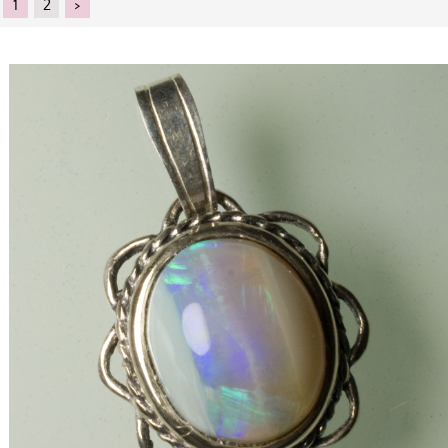
1
2
>
Doré
Cabochon Coeur
Prix Décroissant
Gris
Cabochon Goutte
A à Z
Jaune
Cabochon Libre
Miel
Cabochon Ovale
Noir
Cabochon Rond
Orage
Libre
Orange
Non Taillée
Rose
Ovale
Rouge
Ovale Brillant
Turquoise
Ovale Brillant Mixte
Vert
Poire
Violet
Triangle