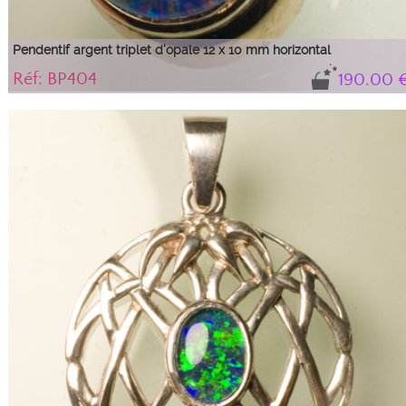
Pendentif argent triplet d'opale 12 x 10 mm horizontal
Réf: BP404
190.00 
Pendentif en argent serti d'un triplet d'opale multicolore 12 x 10 mm.
L'orientation de la pierre est horizontale et la bélière est "tubulaire" permettant
de passer autant une chaîne qu'un cordon en cuir ou un tube résille.