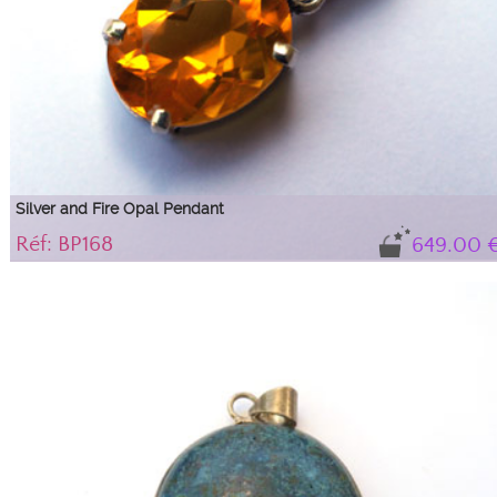
Silver and Fire Opal Pendant
Réf: BP168
649.00 
Very pretty fire opal pendant
Its magnificent honey color is well highlighted by its silver setting and
impeccable cut.