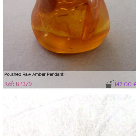
Polished Raw Amber Pendant
Réf: BP379
142.00 
Pretty polished raw amber pendant, rolled stone ...
Rolled, polished Baltic amber stone, 2.7 cm high with a raw back to give depth
to the stone.