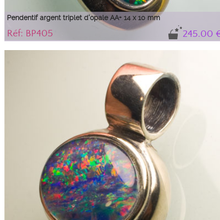
Pendentif argent triplet d'opale AA+ 14 x 10 mm
Réf: BP405
245.00 
Pendentif en argent serti d'un triplet d'opale AA+ multicolore avec des zones
géométriques de couleur verte, orange, jaune et rouge bien délimitées sur
fond bleu.
Le triplet vient d'Australie, la monture a été fabriquée au Royaume-Uni et le
sertissage a été fait par nos soins en France.