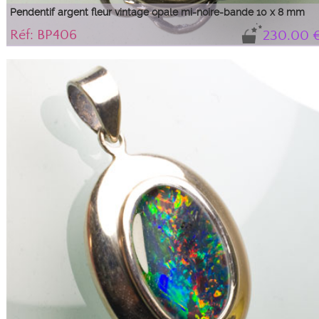
Pendentif argent fleur vintage opale mi-noire-bande 10 x 8 mm
Réf: BP406
230.00 
Pendentif en argent style fleur vintage serti d'une opale mi-noire d'Australie
qui présente une bande colorée en bleu et vert sur un fond gris pâle.
La monture a été fabriquée au Royaume-Uni et l'opale a été sertie par la
Taillerie de Nîmes.