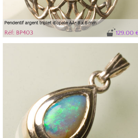
Pendentif argent triplet d'opale AA+ 8 x 6 mm
Réf: BP403
129.00 
Pendentif en argent en forme de médaillon de fils entrelacés serti d'un triplet
d'opale AA+ avec des feux verts et bleus 8 x 6 mm. Le triplet vient d'Australie,
la monture a été fabriquée au Royaume-Uni et le sertissage a été fait par nos
soins en France