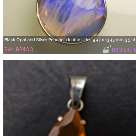
Black Opal and Silver Pendant double side 19.47 x 13.43 mm 3.5 ct
Réf: BP400
890.00 
Black opal and silver pendant in a pear shape, double-sided. One side is a
classic closed setting with a simple bail, and the other side is adorned with a
flower motif. The opal is a sustained sky blue, as if veined with gray clouds.
Opal cut (rough from Australia) and the pendant made in the Taillerie de Nîmes
in France.