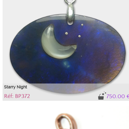
Starry Night
Réf: BP372
750.00 
A celestial pendant!
A moonstone crescent, diamonds like stars, inlaid on a black opal veined with 
milky way that inspired this jewel. The bail is in 18ct white gold. Pretty pendan
with a black opal cabochon, a small moonstone crescent, and 3 small diamond
inlaid around the white gold bail for a celestial result...