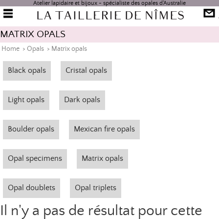
Atelier lapidaire et bijoux - spécialiste des opales d'Australie
MATRIX OPALS
Home
>
Opals
>
Matrix opals
Black opals
Cristal opals
Light opals
Dark opals
Boulder opals
Mexican fire opals
Opal specimens
Matrix opals
Opal doublets
Opal triplets
Il n'y a pas de résultat pour cette