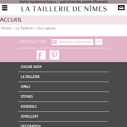
Atelier lapidaire et bijoux - spécialiste des opales d'Australie
ACCUEIL
Home
>
La Taillerie
>
Our values
NEWSLETTER
ONLINE SHOP
LA TAILLERIE
OPALS
STONES
MINERALS
JEWELLERY
DECORATION