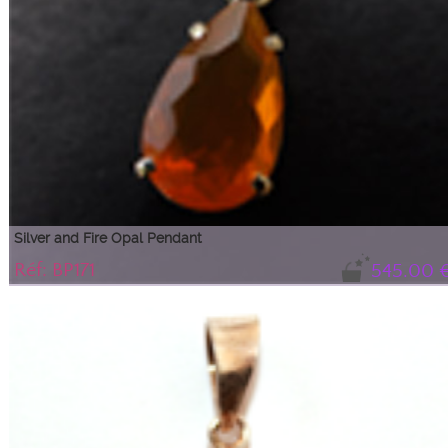
Silver and Fire Opal Pendant
Réf: BP171
545.00 
Shimmering orange fire opal drop
The sparkling color and purity of this beautiful drop make it an exceptional
piece ideal for any occasion.