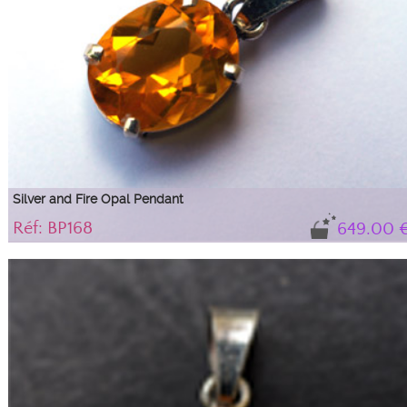
Silver and Fire Opal Pendant
Réf: BP168
649.00 
Very pretty fire opal pendant
Its magnificent honey color is well highlighted by its silver setting and
impeccable cut.