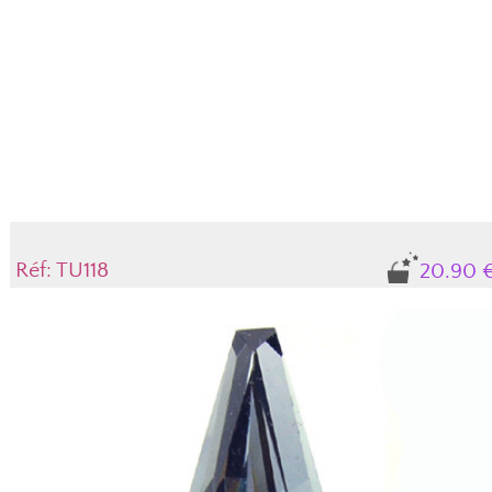
Réf: TU118
20.90 