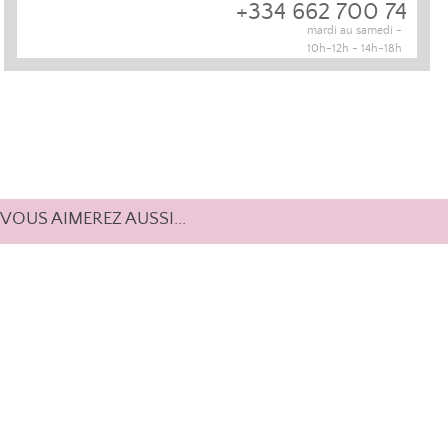
+334 662 700 74
mardi au samedi -
10h-12h - 14h-18h
VOUS AIMEREZ AUSSI...