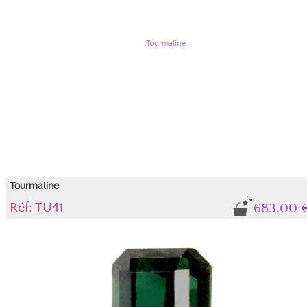
Tourmaline
Réf: TU41
683.00 
Note the difficulty in photographing tourmalines due to their strong
pleochroism. Many facets show crossed polarization and appear "black" in the
photo. ... info ... mode=