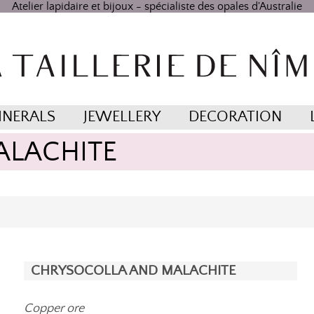
Atelier lapidaire et bijoux - spécialiste des opales d'Australie
INERALS
JEWELLERY
DECORATION
ALACHITE
CHRYSOCOLLA AND MALACHITE
Copper ore