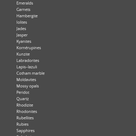
Emeralds
Garnets
Hambergite
Iolites
Jades
Jasper
Kyanites
Kornérupines
Kunzite
Labradorites
Lapis-lazuli
Cotham marble
Moldavites
Mossy opals
Peridot
Quartz
Rhodizite
Rhodonites
Rubellites
Rubies
Sapphires