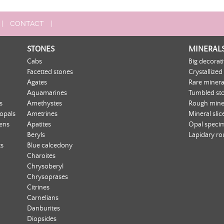
Ring size: 55
 Sheet
|
CONTACT
|
STONES
MINERAL
Cabs
Big decorat
Facetted stones
Crystallized
Agates
Rare minera
Aquamarines
Tumbled st
s
Amethystes
Rough mine
 opals
Ametrines
Mineral slic
ens
Apatites
Opal speci
Beryls
Lapidary r
ts
Blue calcedony
Charoites
Chrysoberyl
Chrysoprases
Citrines
Carnelians
Danburites
Diopsides