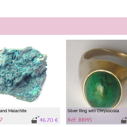
 and Malachite
Silver Ring with Chrysocolla
7
Réf: BB145
46.70 €