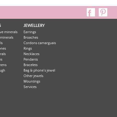
on silver. ...
Pendant composed of an oval chrysocolla cabochon
encircled in silver, approximately 4 cm.
S
JEWELLERY
ive minerals
Earrings
 minerals
Broaches
ls
Cordons camarguais
ones
Rings
rals
Necklaces
es
Pendants
mens
Bracelets
ough
Bag & phone's jewel
Other jewels
Mountings
Services