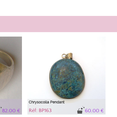
Chrysocolla Pendant
Réf: BP163
82.00 €
60.00 €
Splendid Chrysocolla Pendant mounted