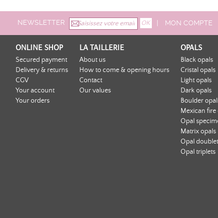
See Technical
NEWSLETTER
|
MON COMPTE
ONLINE SHOP
LA TAILLERIE
OPALS
Secured payment
About us
Black opals
Delivery & returns
How to come & opening hours
Cristal opals
CGV
Contact
Light opals
Your account
Our values
Dark opals
Your orders
Boulder opal
Mexican fire
Opal specim
Matrix opals
Opal double
Opal triplets