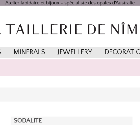
Atelier lapidaire et bijoux - spécialiste des opales d'Australie
S
MINERALS
JEWELLERY
DECORATI
SODALITE