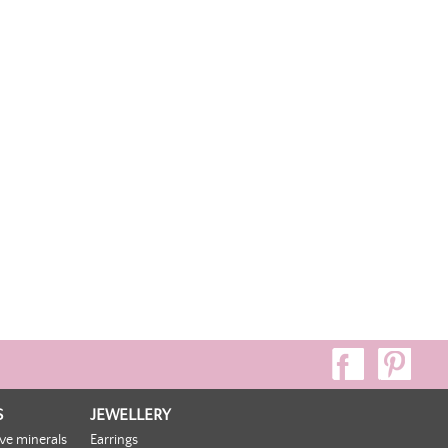
Group,
S
JEWELLERY
ive minerals
Earrings