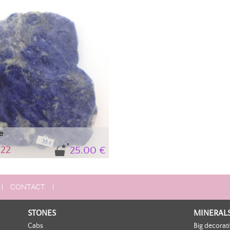
non-contractual photo. Feldspathoid 
Isometric.
e
222
25.00 €
e of sodalite
|
CONTACT
|
STONES
MINERAL
Cabs
Big decorat