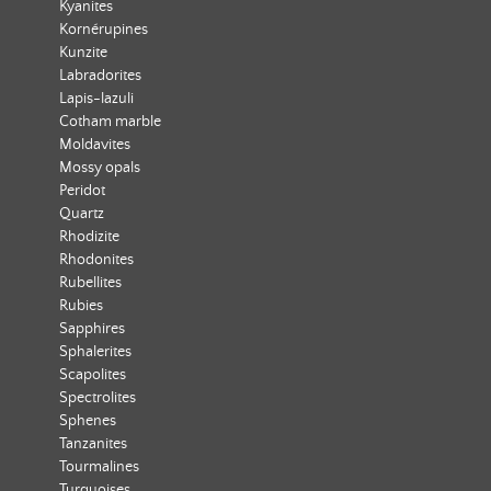
Kyanites
Kornérupines
Kunzite
Labradorites
Lapis-lazuli
Cotham marble
Moldavites
Mossy opals
Peridot
Quartz
Rhodizite
Rhodonites
Rubellites
Rubies
Sapphires
Sphalerites
Scapolites
Spectrolites
Sphenes
Tanzanites
Tourmalines
Turquoises