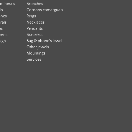
 minerals
Broaches
ls
Cordons camarguais
ones
Rings
rals
Necklaces
es
Pendants
mens
Bracelets
ough
Bag & phone's jewel
Other jewels
Mountings
Services