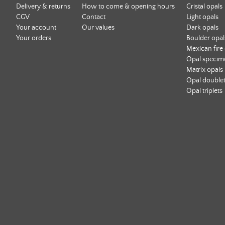
Delivery & returns
How to come & opening hours
Cristal opals
CGV
Contact
Light opals
Your account
Our values
Dark opals
Your orders
Boulder opal
Mexican fire
Opal specim
Matrix opals
Opal double
Opal triplets