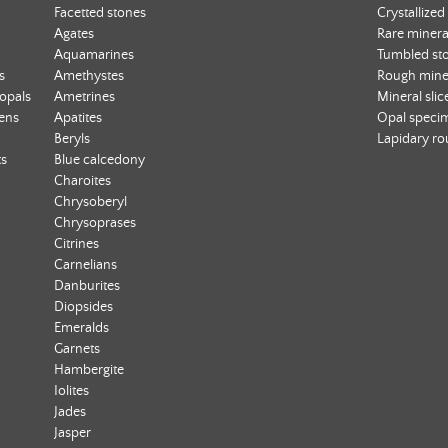
Facetted stones
Crystallized
Agates
Rare minera
Aquamarines
Tumbled st
s
Amethystes
Rough mine
 opals
Ametrines
Mineral slic
ens
Apatites
Opal speci
Beryls
Lapidary r
ts
Blue calcedony
Charoites
Chrysoberyl
Chrysoprases
Citrines
Carnelians
Danburites
Diopsides
Emeralds
Garnets
Hambergite
Iolites
Jades
Jasper