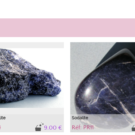
ite
Sodalite
4
Réf: PR11
9.00 €