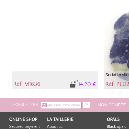
Sodalite slic
Réf: M1636
Réf: PLD
14.20 €
Decorative slic
NEWSLETTER
|
MON COMPTE
ONLINE SHOP
LA TAILLERIE
OPALS
Secured payment
About us
Black opals