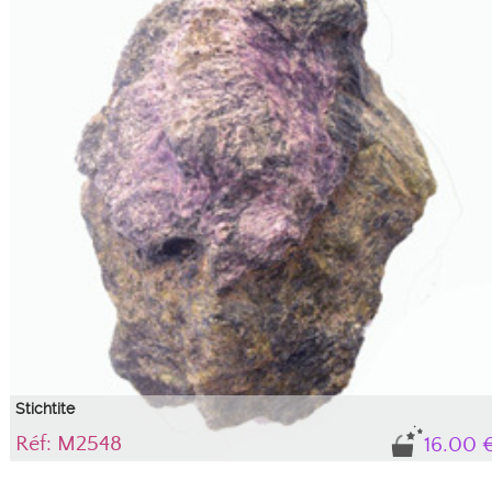
Stichtite
Réf: M2548
16.00 
On serpentine matrix