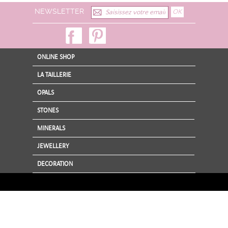
A very soft, "sandy" feeling mineral with a beautiful lilac color on a green
serpentine matrix.
NEWSLETTER
ONLINE SHOP
LA TAILLERIE
OPALS
STONES
MINERALS
JEWELLERY
DECORATION