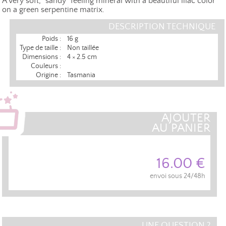
A very soft, "sandy" feeling mineral with a beautiful lilac color
on a green serpentine matrix.
DESCRIPTION TECHNIQUE
Poids :
16 g
Type de taille :
Non taillée
Dimensions :
4 × 2.5 cm
Couleurs :
Origine :
Tasmania
AJOUTER
AU PANIER
16.00 €
envoi sous 24/48h
UNE QUESTION ?