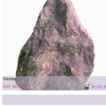
Stichtite
Réf: M2547
16.00 
On Serpentine matrix
A very soft, "sandy" feeling mineral with a beautiful lilac color on a green
serpentine matrix.