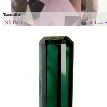
Tourmaline
Réf: TU41
683.00 
Note the difficulty in photographing tourmalines due to their strong
pleochroism. Many facets show crossed polarization and appear "black" in the
photo. ... info ... mode=