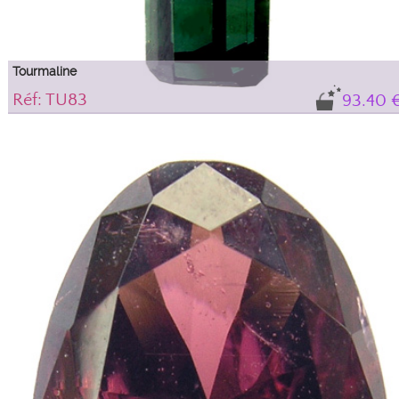
Tourmaline
Réf: TU83
93.40 