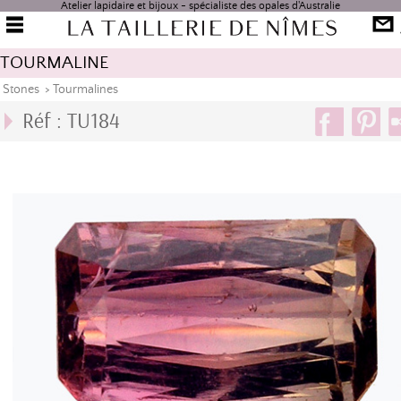
Atelier lapidaire et bijoux - spécialiste des opales d'Australie
TOURMALINE
Stones
>
Tourmalines
Réf : TU184