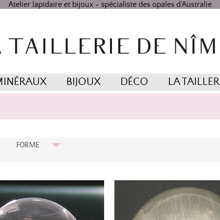
Atelier lapidaire et bijoux - spécialiste des opales d'Australie
MINÉRAUX
BIJOUX
DÉCO
LA TAILLER
FORME
Ovale
Rond