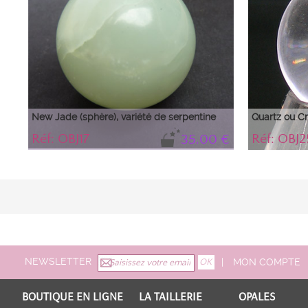
New Jade (sphère), variété de serpentine
Quartz ou Cr
Réf: OBJ17
Réf: OBJ2
35.00 €
plusieurs di
19 ...
NEWSLETTER
|
MON COMPTE
BOUTIQUE EN LIGNE
LA TAILLERIE
OPALES