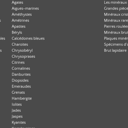
Agates
Les minéraux 
Aigues-marines
Grandes pièce
Améthystes
Minéraux crist
s
Amétrines
Minéraux rare
Apatites
Pierres roulée
Béryls
Minéraux bru
les
Calcédoines bleues
Plaques minér
Charoïtes
Spécimens d'
s
Chrysobéryl
Brut lapidaire
Chrysoprases
Citrines
Cornalines
Danburites
Diopsides
Emeraudes
Grenats
Hambergite
Iolites
Jades
Jaspes
Kyanites