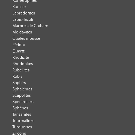
Kornérupines
Kunzite
Labradorites
Lapis-lazuli
Marbres de Cotham
Moldavites
Opales mousse
Péridot
Quartz
Rhodizite
Rhodonites
Rubellites
Rubis
Saphirs
Sphalérites
Scapolites
Spectrolites
Sphènes
Tanzanites
Tourmalines
Turquoises
Zircons