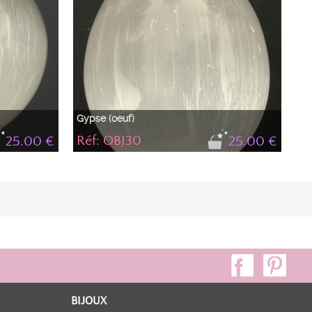
Gypse (oeuf)
Réf: OBJ30
25.00 €
25.00 €
BIJOUX