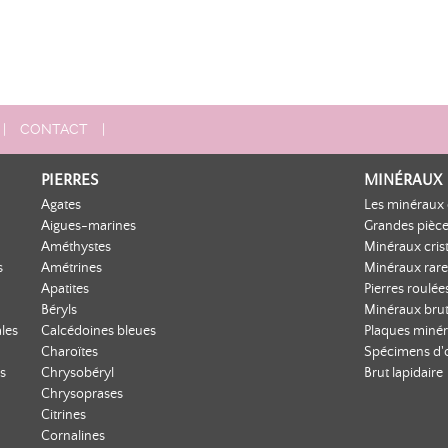
|
CONTACT
|
PIERRES
MINÉRAUX
Agates
Les minéraux 
Aigues-marines
Grandes pièce
Améthystes
Minéraux crist
s
Amétrines
Minéraux rare
Apatites
Pierres roulée
Béryls
Minéraux bru
les
Calcédoines bleues
Plaques minér
Charoïtes
Spécimens d'
s
Chrysobéryl
Brut lapidaire
Chrysoprases
Citrines
Cornalines