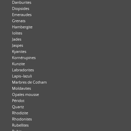
Danburites
Diopsides
Emeraudes
Grenats
Hambergite
Iolites
Jades
Jaspes
Kyanites
Kornérupines
Kunzite
Labradorites
Lapis-lazuli
Marbres de Cotham
Moldavites
Opales mousse
Péridot
Quartz
Rhodizite
Rhodonites
Rubellites