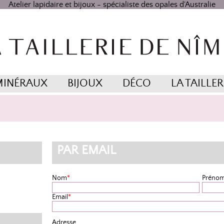
Atelier lapidaire et bijoux - spécialiste des opales d'Australie
MINÉRAUX
BIJOUX
DÉCO
LA TAILLER
PAR EMAIL
Nom
*
Préno
Email
*
Adresse