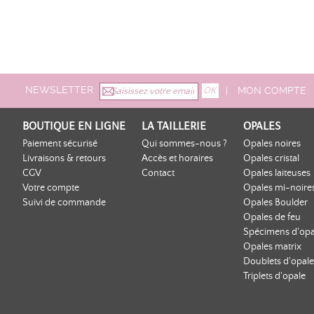
NEWSLETTER
|
MON COMPTE
BOUTIQUE EN LIGNE
LA TAILLERIE
OPALES
Paiement sécurisé
Qui sommes-nous ?
Opales noires
Livraisons & retours
Accès et horaires
Opales cristal
CGV
Contact
Opales laiteuses
Votre compte
Opales mi-noire
Suivi de commande
Opales Boulder
Opales de feu
Spécimens d'opa
Opales matrix
Doublets d'opale
Triplets d'opale