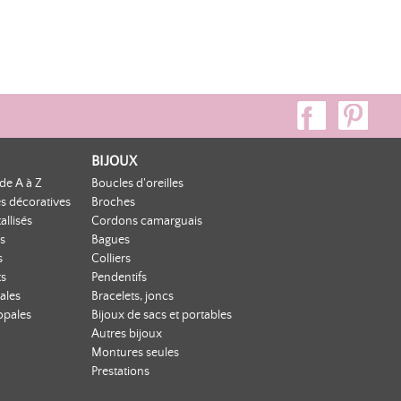
BIJOUX
de A à Z
Boucles d'oreilles
s décoratives
Broches
allisés
Cordons camarguais
s
Bagues
s
Colliers
ts
Pendentifs
ales
Bracelets, joncs
opales
Bijoux de sacs et portables
Autres bijoux
Montures seules
Prestations