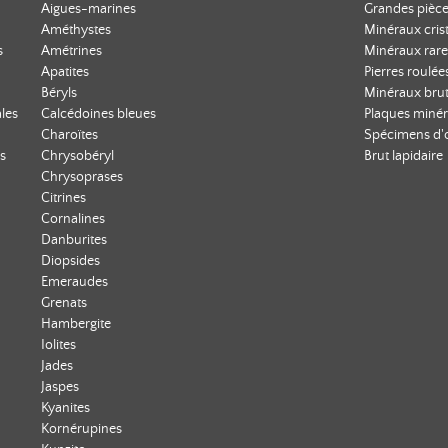
Aigues-marines
Grandes pièce
Améthystes
Minéraux crist
s
Amétrines
Minéraux rare
Apatites
Pierres roulée
Béryls
Minéraux bru
les
Calcédoines bleues
Plaques minér
Charoïtes
Spécimens d'
s
Chrysobéryl
Brut lapidaire
Chrysoprases
Citrines
Cornalines
Danburites
Diopsides
Emeraudes
Grenats
Hambergite
Iolites
Jades
Jaspes
Kyanites
Kornérupines