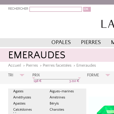
RECHERCHER
OPALES
PIERRES
EMERAUDES
Accueil
>
Pierres
>
Pierres facettées
>
Emeraudes
TRI
PRIX
FORME
Prix Croissant
Baguette
198
€
3 210
€
Carrée
Prix Décroissant
Agates
Aigues-marines
Ovale Brillant
A à Z
Améthystes
Amétrines
Ovale Brillant
Poire
Apatites
Béryls
Rectangle
Calcédoines
Charoïtes
bleues