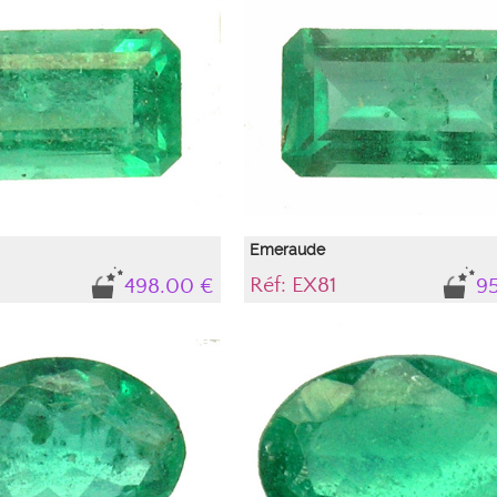
nalité sYG (vert-jaune), intensité
d'authenticité. Tonalité sYG (vert-jaune),
(Médium)avec peu d'inclusions de type 
liquide" qui n'altèrent en rien la durabilit
pierre et son esthétique, elles font parti
intégrantes de ce béryl garantissant son
authenticité naturelle
Emeraude
Réf: EX81
498.00 €
9
té de béryl.avec un bel
Gemme, variété de béryl
, accompagnée de son certificat
Pierre naturelle , accompagnée de son ce
onalité sYG(vert-jaune), intensité
d'authenticité. Tonalité sYG (vert-jaune),
s peu d'inclusions de type "solide"
Médium avec quelques inclusions qui n'
rien la durabilité de la pierre et son
rien la durabilité de la pierre et son esth
 font parties intégrantes de ce béryl
font parties intégrantes de ce béryl gara
authenticité naturelle
authenticité naturelle