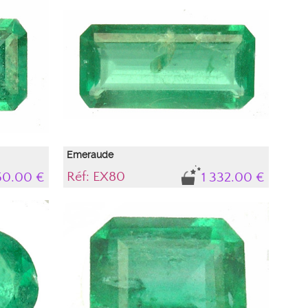
 intensité
d'authenticité. tonalité sYG (vert-jaune) intensité
"gaz et
(médium)avec inclusions de type "gaz et liquide" et
é de la
"coloration" qui n'altèrent en rien la durabilité de la
es
pierre et son esthétique, elles font parties
intégrantes de ce béryl garantissant son
authenticité naturelle
Emeraude
Réf: EX80
50.00 €
1 332.00 €
Gemme, variété béryl avec une bonne ...
rtificat
Pierre naturelle , accompagnée de son certificat
 intensité
d'authenticité. Tonalité IBG (vert-bleuté), intensité
altèrent en
Médium avec inclusions de type 'liquide et gaz' qui
étique, elles
n'altèrent en rien la durabilité de la pierre et son
ntissant son
esthétique, elles font parties intégrantes de ce béryl
garantissant son authenticité naturelle