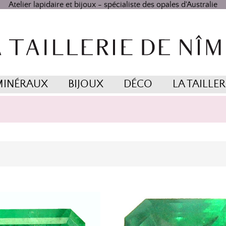
Atelier lapidaire et bijoux - spécialiste des opales d'Australie
MINÉRAUX
BIJOUX
DÉCO
LA TAILLER
 Mixte