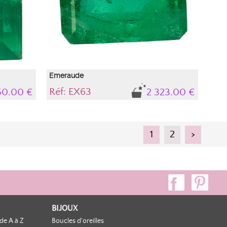
authenticité naturelle
Emeraude
Réf: EX63
150.00 €
2 323.00 €
aude avec
Gemme, variété de béryl translucide ...
rtificat
Pierre naturelle , accompagnée de son certificat
, intensité
d'authenticité. Tonalité sYG (vert-jaune), intensité
(Médium foncé), avec très peu d'inclusions, de type
1
2
>
"solidequi n'altèrent en rien la durabilité de la pierre
et son esthétique, elles font parties intégrantes de
ce béryl garantissant son authenticité naturelle
BIJOUX
de A à Z
Boucles d'oreilles