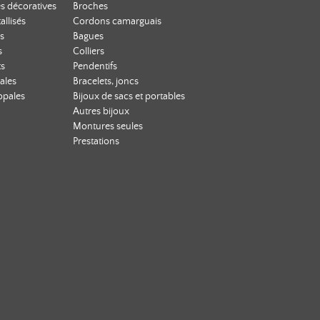
s décoratives
Broches
allisés
Cordons camarguais
s
Bagues
s
Colliers
ts
Pendentifs
ales
Bracelets, joncs
opales
Bijoux de sacs et portables
Autres bijoux
Montures seules
Prestations