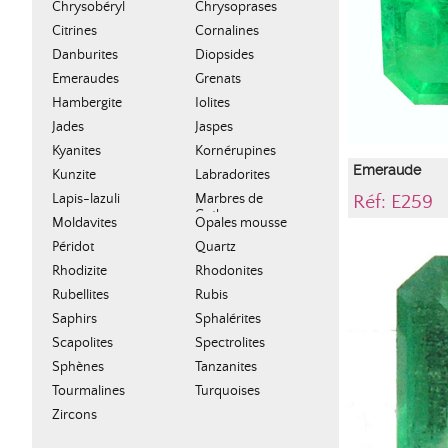
Taille Emerau
Chrysobéryl
Chrysoprases
Citrines
Cornalines
Danburites
Diopsides
Emeraudes
Grenats
Hambergite
Iolites
Jades
Jaspes
Kyanites
Kornérupines
Emeraude
Kunzite
Labradorites
Lapis-lazuli
Marbres de
Réf: E259
Cotham
Moldavites
Opales mousse
Gemme variété
type ...
Péridot
Quartz
Pierre naturelle 
d'authenticité. To
Rhodizite
Rhodonites
(Médium
Rubellites
Rubis
Saphirs
Sphalérites
Scapolites
Spectrolites
Sphènes
Tanzanites
Tourmalines
Turquoises
Zircons