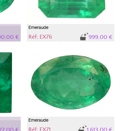
Emeraude
Réf: EX76
90.00 €
999.00 €
nclusions
Gemme, variété de béryl
rtificat
Pierre naturelle , accompagnée de son certificat
intensité
d'authenticité. tonalité IBG (vert-bleu) intensité
(médium) avec inclusions de type'liquide et gaz',
aspect givre qui n'altèrent en rien la durabilité de la
pierre et son esthétique, elles font parties
intégrantes de ce béryl garantissant son
authenticité naturelle
Emeraude
Réf: EX71
22.00 €
1 613.00 €