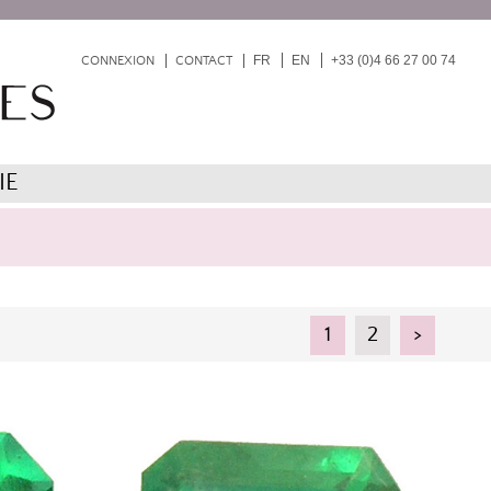
FR
EN
+33 (0)4 66 27 00 74
CONNEXION
CONTACT
IE
1
2
>