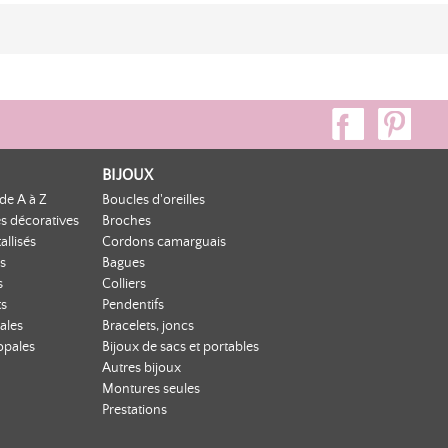
BIJOUX
de A à Z
Boucles d'oreilles
s décoratives
Broches
allisés
Cordons camarguais
s
Bagues
s
Colliers
ts
Pendentifs
ales
Bracelets, joncs
opales
Bijoux de sacs et portables
Autres bijoux
Montures seules
Prestations