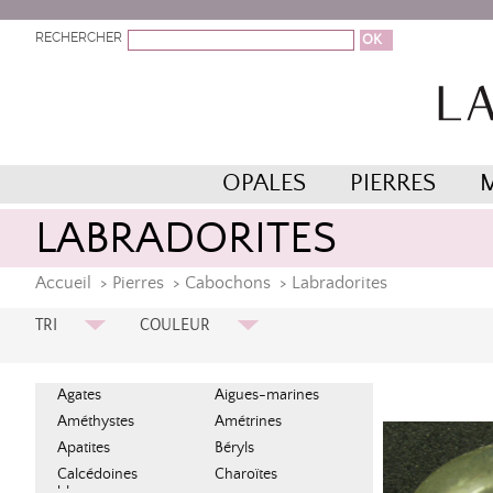
RECHERCHER
OPALES
PIERRES
LABRADORITES
Accueil
>
Pierres
>
Cabochons
>
Labradorites
TRI
COULEUR
Prix Croissant
Chatoyant
Jaune
Prix Décroissant
Agates
Aigues-marines
Vert
A à Z
Améthystes
Amétrines
Apatites
Béryls
Calcédoines
Charoïtes
bleues