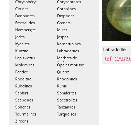
Chrysobéryl
Chrysoprases
Citrines
Cornalines
Danburites
Diopsides
Emeraudes
Grenats
Hambergite
Iolites
Jades
Jaspes
Kyanites
Kornérupines
Labradorite
Kunzite
Labradorites
Lapis-lazuli
Marbres de
Réf: CAB19
Cotham
Moldavites
Opales mousse
Péridot
Quartz
Rhodizite
Rhodonites
Rubellites
Rubis
Saphirs
Sphalérites
Scapolites
Spectrolites
Sphènes
Tanzanites
Tourmalines
Turquoises
Zircons