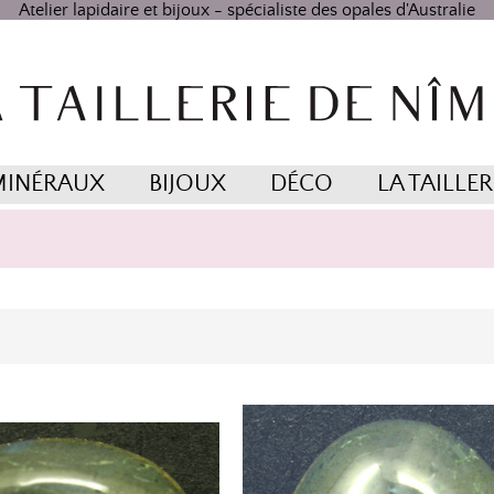
Atelier lapidaire et bijoux - spécialiste des opales d'Australie
MINÉRAUX
BIJOUX
DÉCO
LA TAILLER