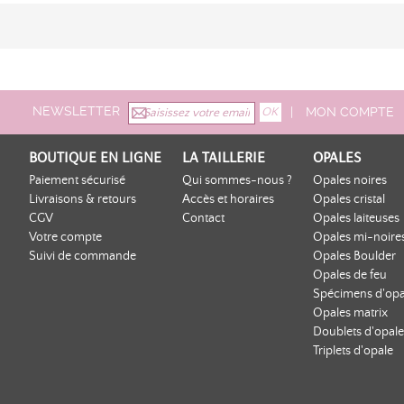
NEWSLETTER
|
MON COMPTE
BOUTIQUE EN LIGNE
LA TAILLERIE
OPALES
Paiement sécurisé
Qui sommes-nous ?
Opales noires
Livraisons & retours
Accès et horaires
Opales cristal
CGV
Contact
Opales laiteuses
Votre compte
Opales mi-noire
Suivi de commande
Opales Boulder
Opales de feu
Spécimens d'opa
Opales matrix
Doublets d'opale
Triplets d'opale