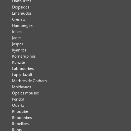
Danburites
Diopsides
Emeraudes
Grenats
Hambergite
Iolites
Jades
Jaspes
Kyanites
Kornérupines
Kunzite
Labradorites
Lapis-lazuli
Marbres de Cotham
Moldavites
Opales mousse
Péridot
Quartz
Rhodizite
Rhodonites
Rubellites
Rubis