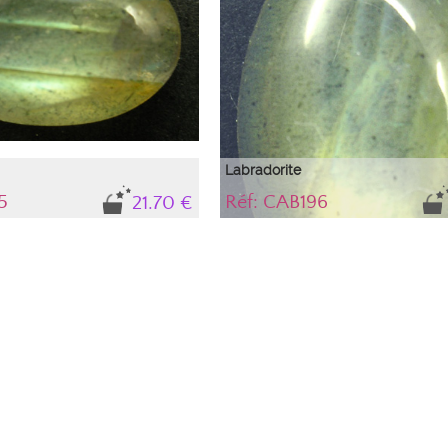
Labradorite
5
Réf: CAB196
21.70 €