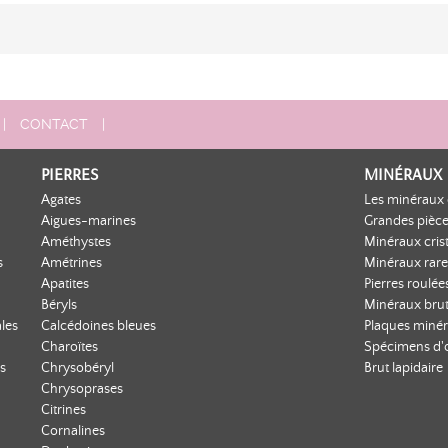
|
CONTACT
|
PIERRES
MINÉRAUX
Agates
Les minéraux 
Aigues-marines
Grandes pièce
Améthystes
Minéraux crist
s
Amétrines
Minéraux rare
Apatites
Pierres roulée
Béryls
Minéraux bru
les
Calcédoines bleues
Plaques minér
Charoïtes
Spécimens d'
s
Chrysobéryl
Brut lapidaire
Chrysoprases
Citrines
Cornalines