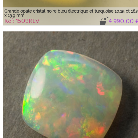
Grande opale cristal noire bleu électrique et turquoise 10.15 ct 18.
x 13.9 mm
Réf: 1509REV
4 990.00 
Grande opale noire cristal densément bleu électrique et turquoise. La couleur
est répartie en filaments et nuages sur toute la surface de la pierre. Cabochon
ovale bien bombé d'environ 1.8 cm sur 1.4 cm (18.5 x 13.9mm)