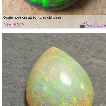
Opale noire cristal écritures chinoises
Réf: 1859P
990.00 
Magnifique opale noire cristalline avec un motif de chiffre chinois huit. Le 8 se
répète plusieurs fois avec une intense couleur vert sapin.