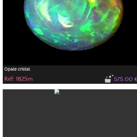
Opale cristal
Réf: 1825m
575.00 
4 mm d'épaisseur , bien bombée