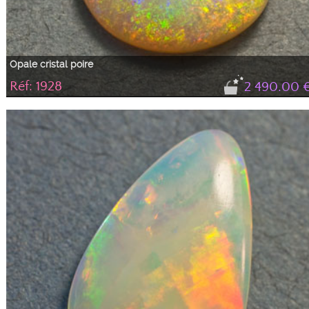
Opale cristal poire
Réf: 1928
2 490.00 
Opale cristal constellée de feux verts, rouges et jaunes, de couleur très stable
Cabochon poire bien bombé