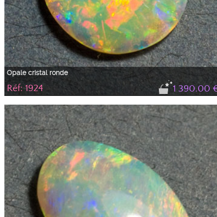
Opale cristal ronde
Réf: 1924
1 390.00 
Très belle opale quasiment ronde avec de large feux brillants rouges parsemé
de vert, jaune, orange et bleu