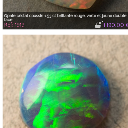
Opale cristal coussin 1.53 ct brillante rouge, verte et jaune double
face
Réf: 1919
1 190.00 
Dominante rouge avec du jaune, du vert et du bleu
Opale cristal taillée en cabochon coussin très brillante aux couleurs très
changeantes selon la direction de la lumière. Une face est bombée et la
deuxième face est également splendide, concave dans un coin et bombée
dans l'autre.