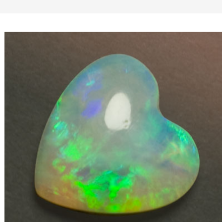
Bleu
Cabochon Libre
Prix Décroissant
Bleu Électrique
Cabochon Ovale
A à Z
Indigo
Cabochon Poire
Jaune
Cabochon Rond
Orange
Coussin
Rose
Libre
Rouge
Non Taillée
Turquoise
Oval Cab
Vert
Ovale
Violet
Poire
Rectangle