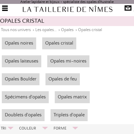
Atelier lapidaire et bijoux - spécialiste des opales d'Australie
OPALES CRISTAL
Tous nos univers
>
Les opales...
>
Opales
>
Opales cristal
Opales noires
Opales cristal
Opales laiteuses
Opales mi-noires
Opales Boulder
Opales de feu
Spécimens d'opales
Opales matrix
Doublets d'opales
Triplets d'opale
TRI
COULEUR
FORME
Prix Croissant
Arlequin
Cabochon Coeur