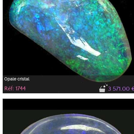
Opale cristal
Réf: 1744
3 571.00 
Magnifique et éclatante opale cristal très limpide avec des feux verts et bleu
très présents même sur fond clair. Cette opale sera aussi bien mise en valeur
en pendentif car la verticale lui va bien qu'en bague car les feux sont mobiles
et changeants à la fois.