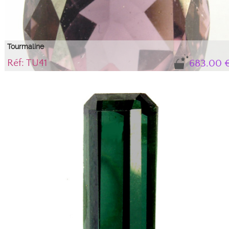
Tourmaline
Réf: TU41
683.00 
A noter la difficulté à photographier les tourmalines à cause de leur fort
pléochroïsme. De nombreuses facettes montrent une polarisation croisée et
se révèlent "noires" sur la photo