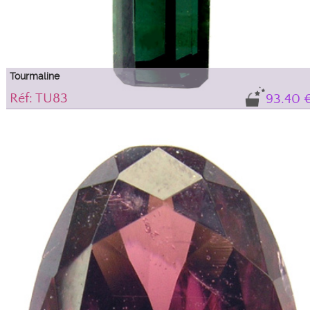
Tourmaline
Réf: TU83
93.40 