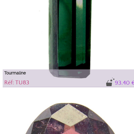
Tourmaline
Réf: TU83
93.40 