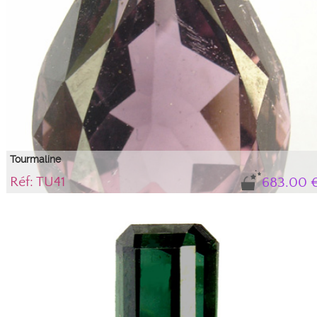
Tourmaline
Réf: TU41
683.00 
A noter la difficulté à photographier les tourmalines à cause de leur fort
pléochroïsme. De nombreuses facettes montrent une polarisation croisée et
se révèlent "noires" sur la photo