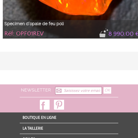
Specimen d'opale de feu poli
Réf: OPF01REV
8 990.00 
Très belle opale de feu du Mexique de couleur de fond orange rouge et avec
des iridescences vertes et rouges. Specimen exceptionnel par sa couleur, ses
feux et son poids de 19,1 ct et ses dimensions de 18,35 x 17,77 x 13,02mm
NEWSLETTER
BOUTIQUE EN LIGNE
LA TAILLERIE