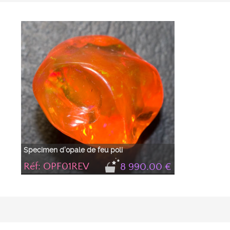
Rouge
Prix Décroissant
Vert
A à Z
Specimen d'opale de feu poli
Réf: OPF01REV
8 990.00 €
Très belle opale de feu du Mexique de couleur de
fond orange rouge et avec des iridescences vertes
et rouges. Specimen exceptionnel par sa couleur,
ses feux et son poids de 19,1 ct et ses dimensions de
18,35 x 17,77 x 13,02mm