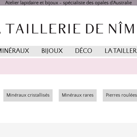
Atelier lapidaire et bijoux - spécialiste des opales d'Australie
MINÉRAUX
BIJOUX
DÉCO
LA TAILLER
Minéraux cristallisés
Minéraux rares
Pierres roulées