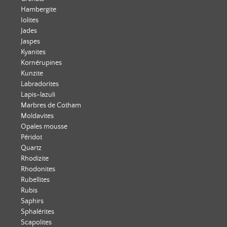
Hambergite
Iolites
Jades
Jaspes
Kyanites
Kornérupines
Kunzite
Labradorites
Lapis-lazuli
Marbres de Cotham
Moldavites
Opales mousse
Péridot
Quartz
Rhodizite
Rhodonites
Rubellites
Rubis
Saphirs
Sphalérites
Scapolites