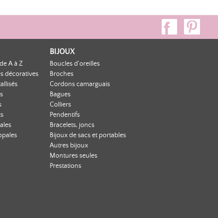
BIJOUX
de A à Z
Boucles d'oreilles
s décoratives
Broches
allisés
Cordons camarguais
s
Bagues
s
Colliers
ts
Pendentifs
ales
Bracelets, joncs
opales
Bijoux de sacs et portables
Autres bijoux
Montures seules
Prestations