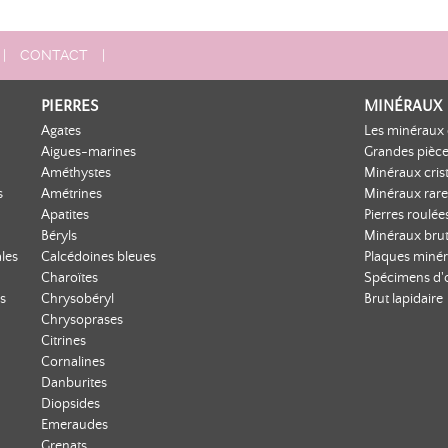
|
CONTACT
|
PIERRES
MINÉRAUX
Agates
Les minéraux 
Aigues-marines
Grandes pièce
Améthystes
Minéraux crist
s
Amétrines
Minéraux rare
Apatites
Pierres roulée
Béryls
Minéraux bru
les
Calcédoines bleues
Plaques minér
Charoïtes
Spécimens d'
s
Chrysobéryl
Brut lapidaire
Chrysoprases
Citrines
Cornalines
Danburites
Diopsides
Emeraudes
Grenats