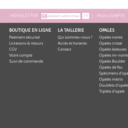
NEWSLETTER
|
MON COMPTE
BOUTIQUE EN LIGNE
LA TAILLERIE
OPALES
Paiement sécurisé
Qui sommes-nous ?
Opales noires
Livraisons & retours
Accès et horaires
Opales cristal
CGV
Contact
Opales laiteuses
Votre compte
Opales mi-noire
Suivi de commande
Opales Boulder
Opales de feu
Spécimens d'opa
Opales matrix
Doublets d'opale
Triplets d'opale