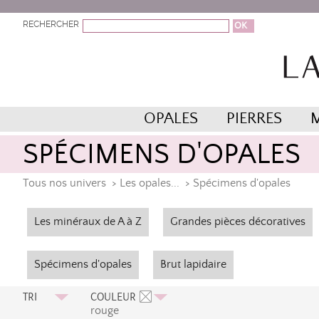
RECHERCHER
OPALES
PIERRES
SPÉCIMENS D'OPALES
Tous nos univers
>
Les opales...
>
Spécimens d'opales
Les minéraux de A à Z
Grandes pièces décoratives
Spécimens d'opales
Brut lapidaire
TRI
COULEUR
rouge
Prix Croissant
Orange