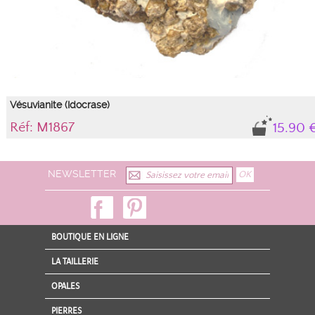
Vésuvianite (Idocrase)
Réf: M1867
15.90 
Gemme rare, Vésuvianite ou idocrase avec ...
Cristaux (sytème quadratique) inclus dans la roche, en prismes courts et épais
avec éclat vitreux ou gras Dureté : 6 1/2 Densité : 3.27-3.45
NEWSLETTER
BOUTIQUE EN LIGNE
LA TAILLERIE
OPALES
PIERRES