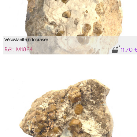
Vésuvianite (Idocrase)
Réf: M1864
11.70 
Gemme rare. Les traces blanches sont probablement ...
Cristaux (sytème quadratique) inclus dans la roche, en prismes courts et épais
avec éclat vitreux ou gras Dureté : 6 1/2 Densité : 3.27-3.45