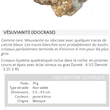
VÉSUVIANITE (IDOCRASE)
Gemme rare, Vésuvianite ou idocrase avec quelques traces de
calcite bleue. Les traces blanches sont probablement du kaolin,
cristaux parfaitement terminés et d'environ 6 mm pour les plus
gros
Cristaux (sytème quadratique) inclus dans la roche, en prismes
courts et épais avec éclat vitreux ou gras Dureté : 6 1/2 Densité
: 3.27-3.45
DESCRIPTION TECHNIQUE
Poids :
74 g
Type de taille :
Non taillée
Dimensions :
5.5 × 4.5 cm
Couleurs :
jaune à brun
Origine :
Mexique