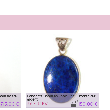
pale de feu
Pendentif Ovale en Lapis-Lazuli monté sur
argent
Réf: BP197
715.00 €
150.00 €