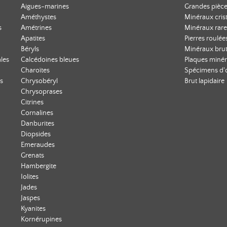
Aigues-marines
Grandes pièce
Améthystes
Minéraux crist
s
Amétrines
Minéraux rare
Apatites
Pierres roulée
Béryls
Minéraux bru
les
Calcédoines bleues
Plaques minér
Charoïtes
Spécimens d'
s
Chrysobéryl
Brut lapidaire
Chrysoprases
Citrines
Cornalines
Danburites
Diopsides
Emeraudes
Grenats
Hambergite
Iolites
Jades
Jaspes
Kyanites
Kornérupines