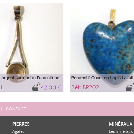
llante et la pureté de cette jolie
Cette opale de feu est très bien taillée
 une pièce exceptionelle idéale en
présente aucunes inclusions visibles à
ance.
 argent surmonté d'une citrine
Pendentif Coeur en Lapis Lazuli
1
Réf: BP202
42.00 €
argent surmonté d'un beau cabochon
Pendentif en Lapis Lazuli en forme de 
forme ronde.
|
CONTACT
|
PIERRES
MINÉRAUX
Agates
Les minéraux 