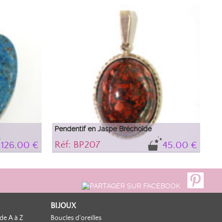
Magnifique Pendentif en lapis-lazuli d'un bleu
profond clairsemé de paillettes dorées. Ce bijou est
 et ne
monté sur argent et orné d'une joli bélière.
 l’œil nu.
Pendentif en Jaspe Bréchoïde
Réf: BP207
126.00 €
45.00 €
coeur.
Pendentif surmonté d'un magnifique cabochon en
jaspe Bréchoïde.
BIJOUX
de A à Z
Boucles d'oreilles