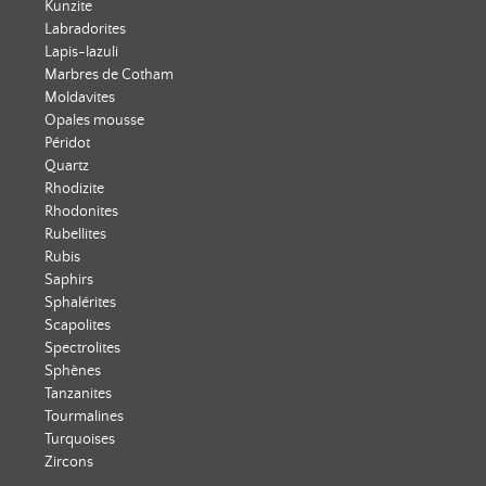
Kunzite
Labradorites
Lapis-lazuli
Marbres de Cotham
Moldavites
Opales mousse
Péridot
Quartz
Rhodizite
Rhodonites
Rubellites
Rubis
Saphirs
Sphalérites
Scapolites
Spectrolites
Sphènes
Tanzanites
Tourmalines
Turquoises
Zircons