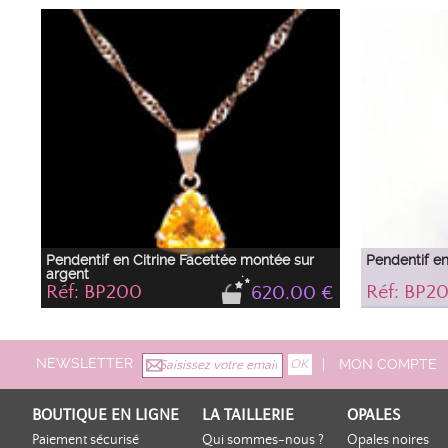
chatoyant
Sa magnifique couleur miel est bien mise en valeur
La couleur péti
par sa monture d'argent et sa taille impeccable.
goutte en font
toute circonst
Pendentif en Citrine Facettée montée sur
Pendentif en
argent
Réf: BP200
Réf: BP20
620.00 €
Magnifique pendentif en citrine facettée taille
Pendentif en 
triangle montée sur argent.
de Citrine de 
NEWSLETTER
|
MON COMPTE
BOUTIQUE EN LIGNE
LA TAILLERIE
OPALES
Paiement sécurisé
Qui sommes-nous ?
Opales noires