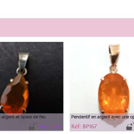
 argent et opale de feu
Pendentif en argent avec une o
Réf: BP167
545.00 €
ale de feu d'un orange
Très belle Opale de feu