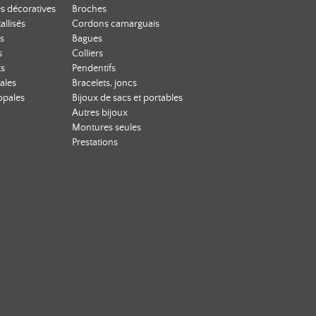
s décoratives
Broches
allisés
Cordons camarguais
s
Bagues
s
Colliers
ts
Pendentifs
ales
Bracelets, joncs
opales
Bijoux de sacs et portables
Autres bijoux
Montures seules
Prestations