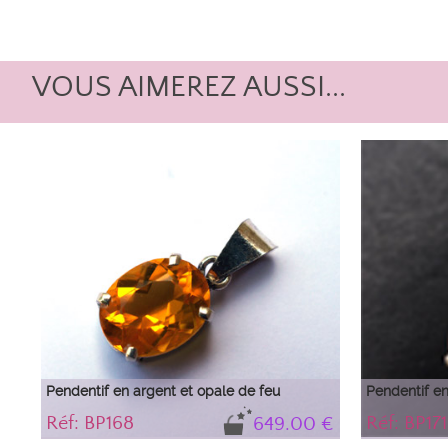
VOUS AIMEREZ AUSSI...
Pendentif en argent et opale de feu
Pendentif en
Réf: BP168
Réf: BP171
649.00 €
Très joli pendentif avec une opale de feu
Goutte d'op